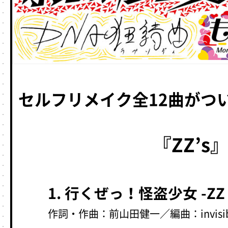
セルフリメイク全12曲がつ
『ZZ’s
1. 行くぜっ！怪盗少女 -ZZ v
作詞・作曲：前山田健一／編曲：invisible