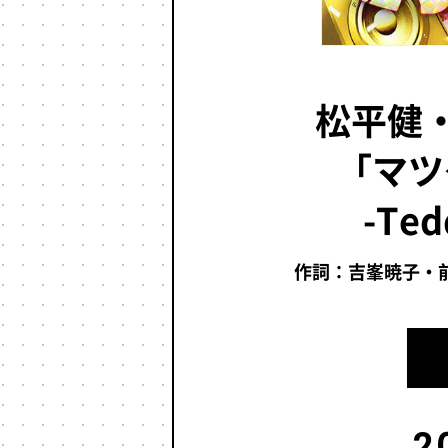
松平健・
「マツ
-Ted
作詞：吉峯暁子・前山
2