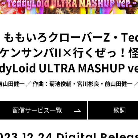
ももいろクローバーZ・Tedd
ケンサンバII×行くぜっ！
dyLoid ULTRA MASHUP v
田健一 ／ 作曲：菊池俊輔・宮川彬良・前山田健一 ／ 編
配信サービス一覧
歌詞
023.12.24 Digital Relea