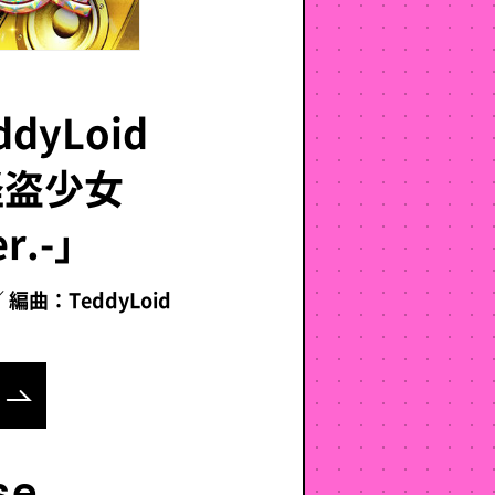
yLoid
怪盗少女
er.-」
曲：TeddyLoid
se