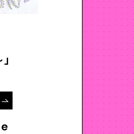
～」
se