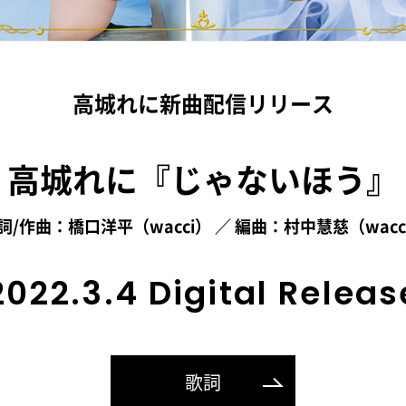
高城れに新曲配信リリース
高城れに『じゃないほう』
詞/作曲：橋口洋平（wacci） ／
編曲：村中慧慈（wacc
2022.3.4 Digital Releas
歌詞