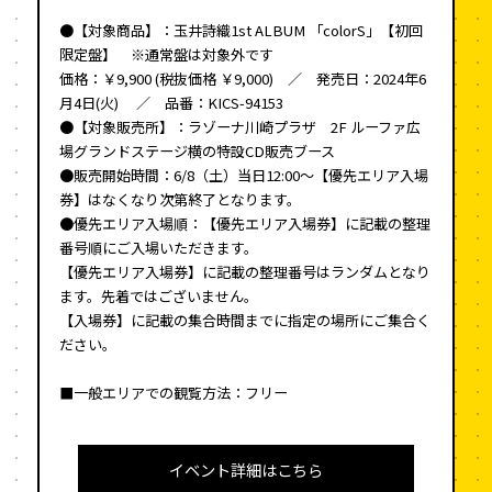
●【対象商品】：玉井詩織1st ALBUM 「colorS」【初回
限定盤】 ※通常盤は対象外です
価格：￥9,900 (税抜価格 ￥9,000) ／ 発売日：2024年6
月4日(火) ／ 品番：KICS-94153
●【対象販売所】：ラゾーナ川崎プラザ 2F ルーファ広
場グランドステージ横の特設CD販売ブース
●販売開始時間：6/8（土）当日12:00〜【優先エリア入場
券】はなくなり次第終了となります。
●優先エリア入場順：【優先エリア入場券】に記載の整理
番号順にご入場いただきます。
【優先エリア入場券】に記載の整理番号はランダムとなり
ます。先着ではございません。
【入場券】に記載の集合時間までに指定の場所にご集合く
ださい。
■一般エリアでの観覧方法：フリー
イベント詳細はこちら