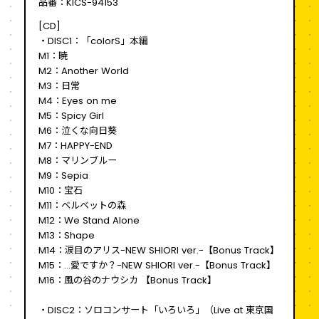
品番：KICS-94153
[CD]
・DISC1：「colorS」本編
M1：暁
M2：Another World
M3：日常
M4：Eyes on me
M5：Spicy Girl
M6：泣くな向日葵
M7：HAPPY-END
M8：マリンブルー
M9：Sepia
M10：宝石
M11：ベルベットの森
M12：We Stand Alone
M13：Shape
M14：涙目のアリス-NEW SHIORI ver.-【Bonus Track】
M15：…愛ですか？-NEW SHIORI ver.-【Bonus Track】
M16：風の谷のナウシカ 【Bonus Track】
・DISC2：ソロコンサート「いろいろ」（Live at 東京国