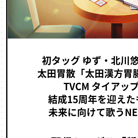
初タッグ ゆず・北川悠
太田胃散「太田漢方胃腸薬
TVCM タイアッ
結成15周年を迎え
未来に向けて歌うNEW 