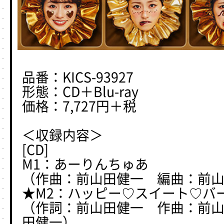
品番：KICS-93927
形態：CD＋Blu-ray
価格：7,727円＋税
＜収録内容＞
[CD]
M1：あーりんちゅあ
（作曲：前山田健一 編曲：前
★M2：ハッピー♡スイート♡バ
（作詞：前山田健一 作曲：前
田健一）