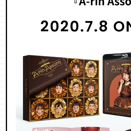
『A-rin Ass
2020.7.8 O