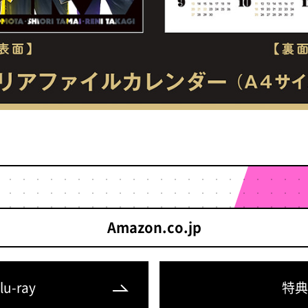
Amazon.co.jp
u-ray
特典