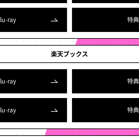
u-ray
特典
楽天ブックス
u-ray
特典
u-ray
特典