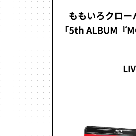
ももいろクローバ
「5th ALBUM『
LI