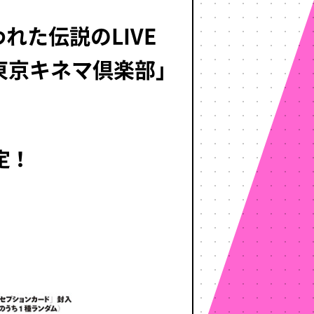
れた伝説のLIVE
 at東京キネマ倶楽部」
決定！